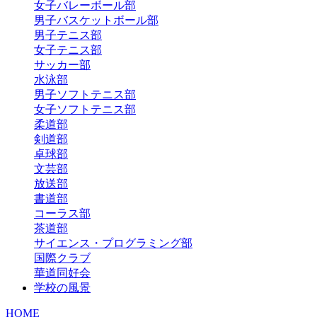
女子バレーボール部
男子バスケットボール部
男子テニス部
女子テニス部
サッカー部
水泳部
男子ソフトテニス部
女子ソフトテニス部
柔道部
剣道部
卓球部
文芸部
放送部
書道部
コーラス部
茶道部
サイエンス・プログラミング部
国際クラブ
華道同好会
学校の風景
HOME