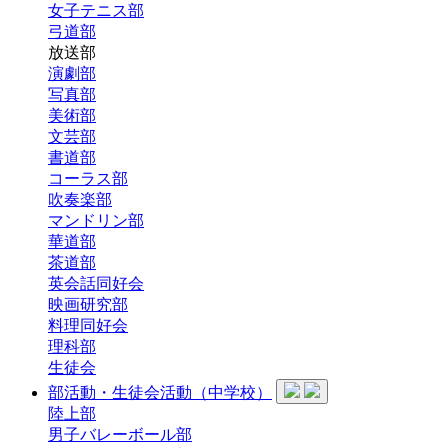
女子テニス部
弓道部
放送部
演劇部
写真部
美術部
文芸部
書道部
コーラス部
吹奏楽部
マンドリン部
華道部
茶道部
英会話同好会
映画研究部
料理同好会
理科部
生徒会
部活動・生徒会活動（中学校）
陸上部
男子バレーボール部