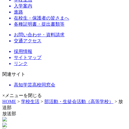
入学案内
進路
在校生・保護者の皆さまへ
各種証明書・提出書類等
お問い合わせ・資料請求
交通アクセス
採用情報
サイトマップ
リンク
関連サイト
高知学芸高校同窓会
×メニューを閉じる
HOME
>
学校生活
>
部活動・生徒会活動（高等学校）
> 放
送部
放送部