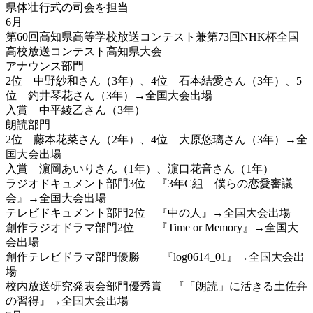
県体壮行式の司会を担当
6月
第60回高知県高等学校放送コンテスト兼第73回NHK杯全国
高校放送コンテスト高知県大会
アナウンス部門
2位 中野紗和さん（3年）、4位 石本結愛さん（3年）、5
位 釣井琴花さん（3年）→全国大会出場
入賞 中平綾乙さん（3年）
朗読部門
2位 藤本花菜さん（2年）、4位 大原悠璃さん（3年）→全
国大会出場
入賞 濵岡あいりさん（1年）、濵口花音さん（1年）
ラジオドキュメント部門3位 『3年C組 僕らの恋愛審議
会』→全国大会出場
テレビドキュメント部門2位 『中の人』→全国大会出場
創作ラジオドラマ部門2位 『Time or Memory』→全国大
会出場
創作テレビドラマ部門優勝 『log0614_01』→全国大会出
場
校内放送研究発表会部門優秀賞 『「朗読」に活きる土佐弁
の習得』→全国大会出場