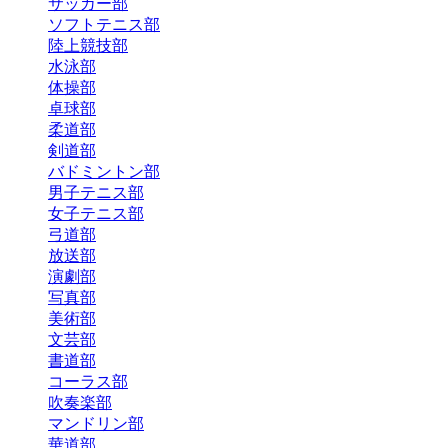
サッカー部
ソフトテニス部
陸上競技部
水泳部
体操部
卓球部
柔道部
剣道部
バドミントン部
男子テニス部
女子テニス部
弓道部
放送部
演劇部
写真部
美術部
文芸部
書道部
コーラス部
吹奏楽部
マンドリン部
華道部