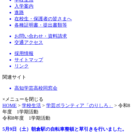
入学案内
進路
在校生・保護者の皆さまへ
各種証明書・提出書類等
お問い合わせ・資料請求
交通アクセス
採用情報
サイトマップ
リンク
関連サイト
高知学芸高校同窓会
×メニューを閉じる
HOME
>
学校生活
>
学芸ボランティア「のりしろ」
> 令和8
年度 1学期活動
令和8年度 1学期活動
5月9日（土）
朝倉駅の自転車整頓と草引きを行いました。