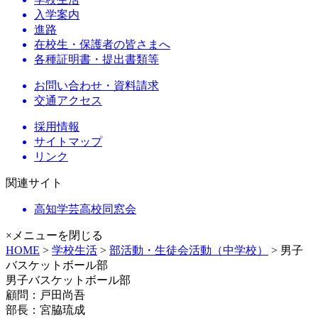
入学案内
進路
在校生・保護者の皆さまへ
各種証明書・提出書類等
お問い合わせ・資料請求
交通アクセス
採用情報
サイトマップ
リンク
関連サイト
高知学芸高校同窓会
×メニューを閉じる
HOME
>
学校生活
>
部活動・生徒会活動（中学校）
> 男子
バスケットボール部
男子バスケットボール部
顧問：戸田尚吾
部長：宮脇琉成