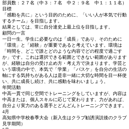
部員数：２７名（中３：７名 中２：９名 中１：１１名）
目標
「感動を共に」という目的のために、「いい人が本気で行動
するチーム」を目指します。
結果としては、常に自分達史上最上位を目指します。
顧問の一言
一日一生。学生に必要なのは「成長」であり、そのために
「環境」と「経験」が重要であると考えています。環境は
「時間を、どこで誰とどのような内容でどの程度で過ごす
か」です。これは選択できる範囲とできない範囲があります
が、経験は自分の受け止め方・考え方で決まります。学芸と
いう環境の中で、本気で「学業」「バスケ」を自分の生活の
軸にする気持ちがある人は是非一緒に大切な時間を目一杯使
い、共に成長し続け、共に感動を味わいましょう。
年間活動
中高一貫で同じ空間でトレーニングをしていますが、内容は
中高または、個人スキルに応じて変わります。力があれば、
自分より実力のある選手とどんどんトレーニングできます。
4月
高知県中学校春季大会（新入生はクラブ勧誘演説後のクラブ
見学期間）