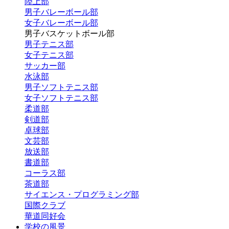
陸上部
男子バレーボール部
女子バレーボール部
男子バスケットボール部
男子テニス部
女子テニス部
サッカー部
水泳部
男子ソフトテニス部
女子ソフトテニス部
柔道部
剣道部
卓球部
文芸部
放送部
書道部
コーラス部
茶道部
サイエンス・プログラミング部
国際クラブ
華道同好会
学校の風景