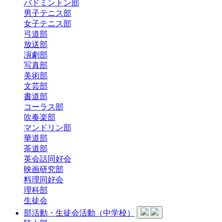
バドミントン部
男子テニス部
女子テニス部
弓道部
放送部
演劇部
写真部
美術部
文芸部
書道部
コーラス部
吹奏楽部
マンドリン部
華道部
茶道部
英会話同好会
映画研究部
料理同好会
理科部
生徒会
部活動・生徒会活動（中学校）