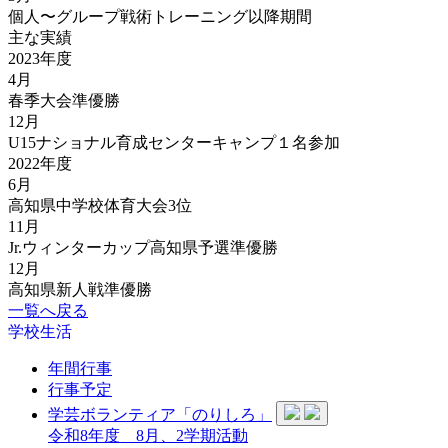
個人〜グループ戦術トレーニング以降期間
主な実績
2023年度
4月
春季大会準優勝
12月
U15ナショナル育成センターキャンプ１名参加
2022年度
6月
高知県中学校体育大会3位
11月
Jr.ウィンターカップ高知県予選準優勝
12月
高知県新人戦準優勝
一覧へ戻る
学校生活
年間行事
行事予定
学芸ボランティア「のりしろ」
令和8年度 8月、2学期活動