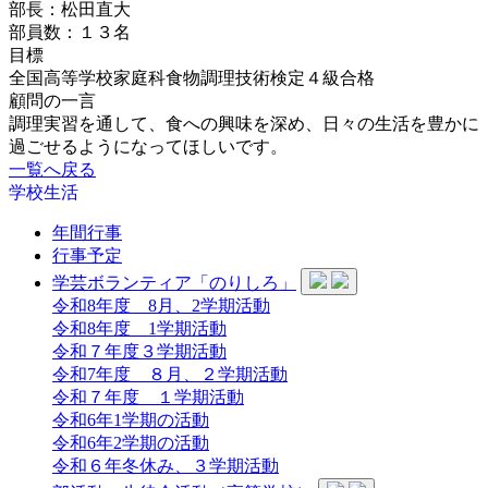
部長：松田直大
部員数：１３名
目標
全国高等学校家庭科食物調理技術検定４級合格
顧問の一言
調理実習を通して、食への興味を深め、日々の生活を豊かに
過ごせるようになってほしいです。
一覧へ戻る
学校生活
年間行事
行事予定
学芸ボランティア「のりしろ」
令和8年度 8月、2学期活動
令和8年度 1学期活動
令和７年度３学期活動
令和7年度 ８月、２学期活動
令和７年度 １学期活動
令和6年1学期の活動
令和6年2学期の活動
令和６年冬休み、３学期活動