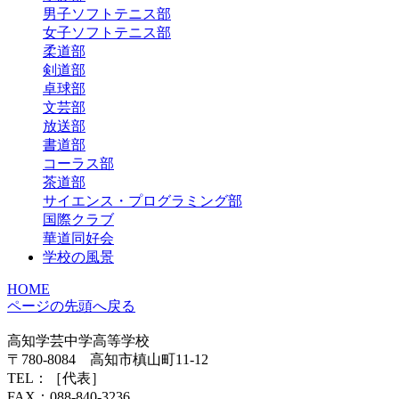
男子ソフトテニス部
女子ソフトテニス部
柔道部
剣道部
卓球部
文芸部
放送部
書道部
コーラス部
茶道部
サイエンス・プログラミング部
国際クラブ
華道同好会
学校の風景
HOME
ページの先頭へ戻る
高知学芸中学高等学校
〒780-8084 高知市槙山町11-12
TEL：
［代表］
FAX：088-840-3236