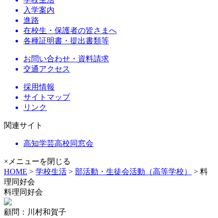
入学案内
進路
在校生・保護者の皆さまへ
各種証明書・提出書類等
お問い合わせ・資料請求
交通アクセス
採用情報
サイトマップ
リンク
関連サイト
高知学芸高校同窓会
×メニューを閉じる
HOME
>
学校生活
>
部活動・生徒会活動（高等学校）
> 料
理同好会
料理同好会
顧問：川村和賀子